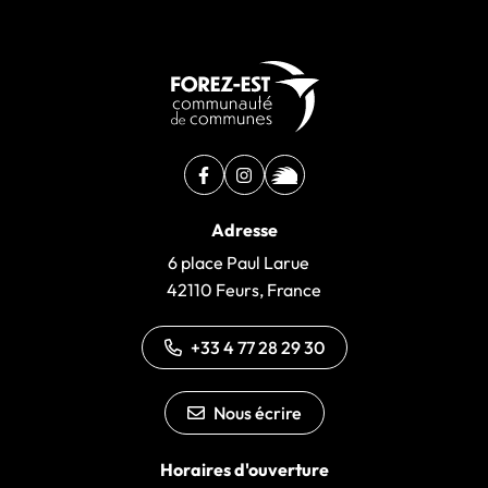
Facebook
(ouverture dans un nouvel onglet)
Instagram
(ouverture dans un nouvel ongle
illiwap
(ouverture dans un nouvel 
Adresse
6 place Paul Larue
42110 Feurs, France
+33 4 77 28 29 30
Nous écrire
Horaires d'ouverture