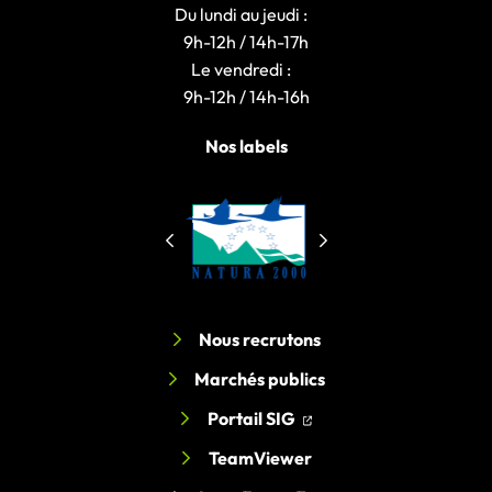
Du lundi au jeudi :
9h-12h / 14h-17h
Le vendredi :
9h-12h / 14h-16h
Nos labels
Nous recrutons
Marchés publics
(ouverture dans un nouv
(ouverture dans un nou
Portail SIG
TeamViewer