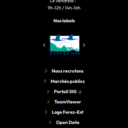
Le vendredi :
9h-12h / 14h-16h
Nos labels
Nous recrutons
Marchés publics
(ouverture dans un nouv
(ouverture dans un nou
Portail SIG
TeamViewer
Logo Forez-Est
Open Data