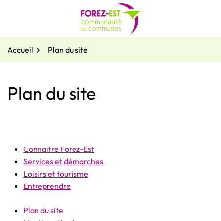
Gestion des traceurs
Aller
au
contenu
Accueil
Plan du site
Plan du site
Connaitre Forez-Est
Services et démarches
Loisirs et tourisme
Entreprendre
Plan du site