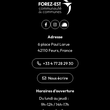
Facebook
(ouverture dans un nouvel onglet)
Instagram
(ouverture dans un nouvel ongle
illiwap
(ouverture dans un nouvel 
Adresse
6 place Paul Larue
42110 Feurs, France
+33 4 77 28 29 30
Nous écrire
Horaires d'ouverture
Du lundi au jeudi :
9h-12h / 14h-17h