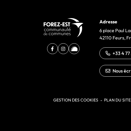
Adresse
6 place Paul 
42110 Feurs, F
Facebook
(ouverture dans un nouvel onglet)
Instagram
(ouverture dans un nouvel onglet
illiwap
(ouverture dans un nouvel o
+33 4 77
Nous écr
GESTION DES COOKIES
PLAN DU SITE