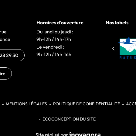
Horaires d'ouverture
Nos labels
Larue
Du lundi au jeudi :
rance
9h-12h / 14h-17h
Le vendredi :
)
nglet)
9h-12h / 14h-16h
 28 29 30
ire
MENTIONS LÉGALES
POLITIQUE DE CONFIDENTIALITÉ
ACCE
ÉCOCONCEPTION DU SITE
Inovagora (ouverture dans un n
Site réalisé par