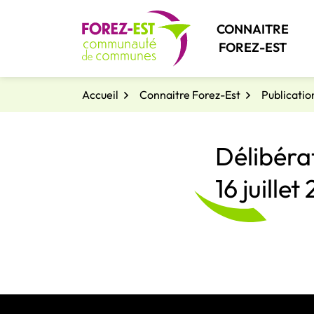
Gestion des traceurs
Aller
au
CONNAITRE
contenu
FOREZ-EST
Accueil
Connaitre Forez-Est
Publicatio
Délibéra
16 juillet