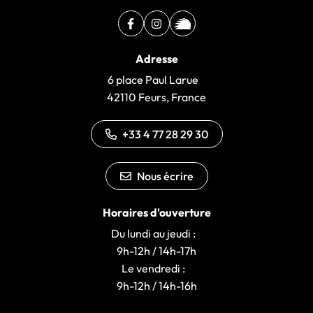
Facebook
(ouverture dans un nouvel onglet)
Instagram
(ouverture dans un nouvel ongle
illiwap
(ouverture dans un nouvel 
Adresse
6 place Paul Larue
42110 Feurs, France
+33 4 77 28 29 30
Nous écrire
Horaires d'ouverture
Du lundi au jeudi :
9h-12h / 14h-17h
Le vendredi :
9h-12h / 14h-16h