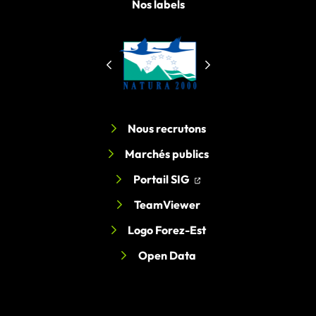
Nos labels
Nous recrutons
Marchés publics
(ouverture dans un nouv
(ouverture dans un nou
Portail SIG
TeamViewer
Logo Forez-Est
Open Data