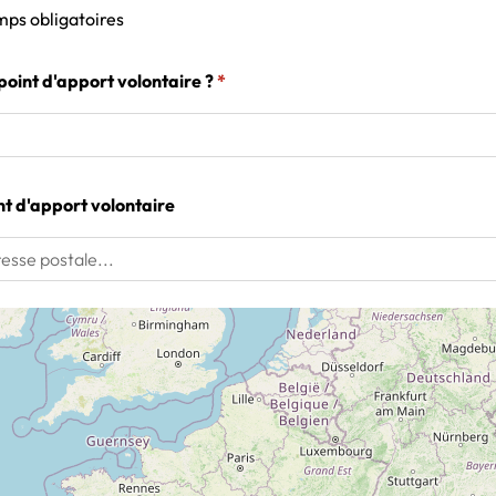
mps obligatoires
(obligatoire)
 point d'apport volontaire ?
*
nt d'apport volontaire