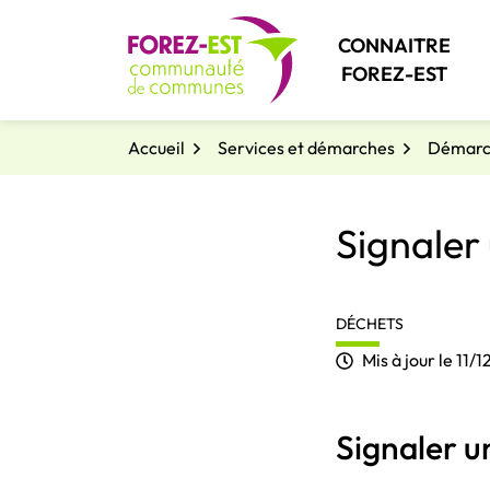
Gestion des traceurs
Aller
au
CONNAITRE
contenu
FOREZ-EST
Accueil
Services et démarches
Démarch
Signaler 
DÉCHETS
Mis à jour le
11/
Signaler u