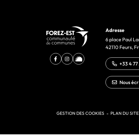
Adresse
6 place Paul 
42110 Feurs, F
Facebook
(ouverture dans un nouvel onglet)
Instagram
(ouverture dans un nouvel onglet
illiwap
(ouverture dans un nouvel o
+33 4 77
Nous écr
GESTION DES COOKIES
PLAN DU SITE