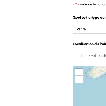
«
*
» indique les cha
Quel est le type de
Localisation du Poi
+
−