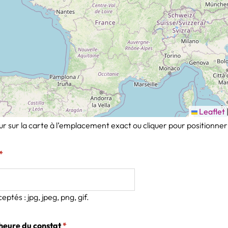
Leaflet
r sur la carte à l’emplacement exact ou cliquer pour positionner
(obligatoire)
*
eptés : jpg, jpeg, png, gif.
(obligatoire)
l'heure du constat
*