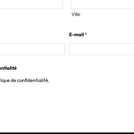
Ville
oire)
(obligatoire)
E-mail
*
ntialité
tique de confidentialité.