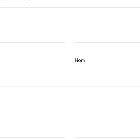
Nom
e)