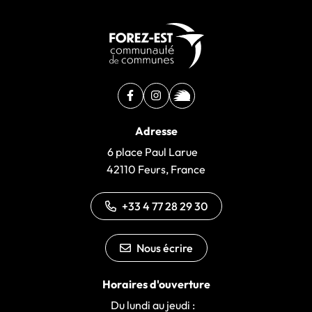
Facebook
(ouverture dans un nouvel onglet)
Instagram
(ouverture dans un nouvel ongle
illiwap
(ouverture dans un nouvel 
Adresse
6 place Paul Larue
42110 Feurs, France
+33 4 77 28 29 30
Nous écrire
Horaires d'ouverture
Du lundi au jeudi :