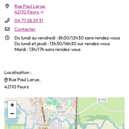
Rue Paul Larue,
INFOS UTILES
(ouverture dans un nouvel onglet)
(ouverture dans un nouvel onglet)
42110 Feurs
04 77 28 29 31
Contacter
Du lundi au vendredi : 8h30/12h30 sans rendez-vous
Du lundi et jeudi : 13h30/16h30 sur rendez-vous
Mardi : 13h/17h sans rendez-vous
Localisation :
Rue Paul Larue,
42110 Feurs
+
−