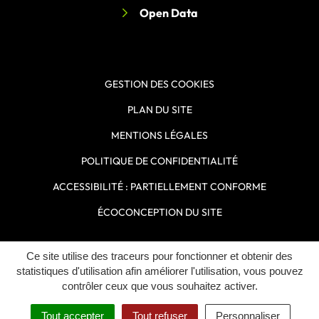
Open Data
GESTION DES COOKIES
PLAN DU SITE
MENTIONS LÉGALES
POLITIQUE DE CONFIDENTIALITÉ
ACCESSIBILITÉ : PARTIELLEMENT CONFORME
ÉCOCONCEPTION DU SITE
Ce site utilise des traceurs pour fonctionner et obtenir des
Inovagora (ouverture dans un n
Site réalisé par
statistiques d'utilisation afin améliorer l'utilisation, vous pouvez
contrôler ceux que vous souhaitez activer.
Tout accepter
Tout refuser
Personnaliser