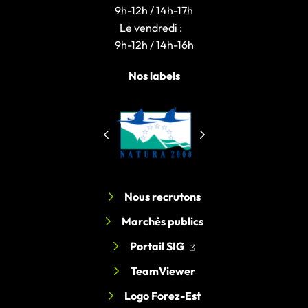
9h-12h / 14h-17h
Le vendredi :
9h-12h / 14h-16h
Nos labels
Nous recrutons
Marchés publics
(ouverture dans un nouv
(ouverture dans un nou
Portail SIG
TeamViewer
Logo Forez-Est