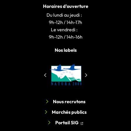
Horaires d'ouverture
Du lundi au jeudi :
9h-12h / 14h-17h
Le vendredi :
9h-12h / 14h-16h
Nos labels
Nous recrutons
Marchés publics
(ouverture dans un nouv
(ouverture dans un nou
Portail SIG