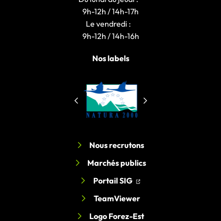
9h-12h / 14h-17h
Le vendredi :
9h-12h / 14h-16h
Nos labels
Nous recrutons
Marchés publics
(ouverture dans un nouv
(ouverture dans un nou
Portail SIG
TeamViewer
Logo Forez-Est