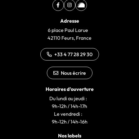
Facebook
(ouverture dans un nouvel onglet)
Instagram
(ouverture dans un nouvel ongle
illiwap
(ouverture dans un nouvel 
Adresse
6 place Paul Larue
42110 Feurs, France
+33 4 77 28 29 30
Nous écrire
Horaires d'ouverture
Du lundi au jeudi :
9h-12h / 14h-17h
Le vendredi :
9h-12h / 14h-16h
Nos labels