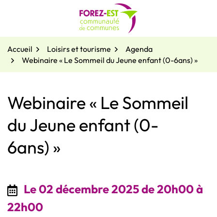
Gestion des traceurs
Aller
au
contenu
Accueil
Loisirs et tourisme
Agenda
Webinaire « Le Sommeil du Jeune enfant (0-6ans) »
Webinaire « Le Sommeil
du Jeune enfant (0-
6ans) »
Le
02
décembre
2025
de 20h00 à
22h00