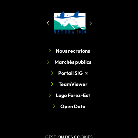
Nous recrutons
Marchés publics
(ouverture dans un nouv
(ouverture dans un nou
Portail SIG
TeamViewer
Logo Forez-Est
Open Data
GESTION DES COOKIES