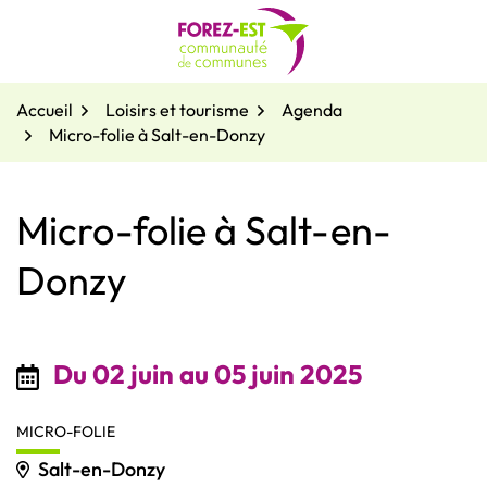
Gestion des traceurs
Aller
au
contenu
Accueil
Loisirs et tourisme
Agenda
Micro-folie à Salt-en-Donzy
Micro-folie à Salt-en-
Donzy
Du
02
juin
au
05
juin
2025
MICRO-FOLIE
Salt-en-Donzy