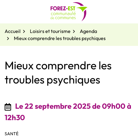
Gestion des traceurs
Aller
au
contenu
Accueil
Loisirs et tourisme
Agenda
Mieux comprendre les troubles psychiques
Mieux comprendre les
troubles psychiques
Le
22
septembre
2025
de 09h00 à
12h30
SANTÉ