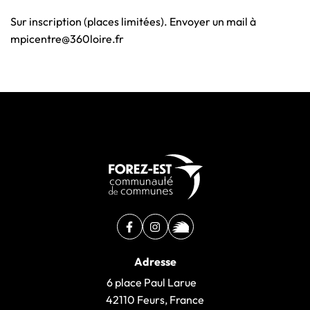
Sur inscription (places limitées). Envoyer un mail à
mpicentre@360loire.fr
Facebook
(ouverture dans un nouvel onglet)
Instagram
(ouverture dans un nouvel ongle
illiwap
(ouverture dans un nouvel 
Adresse
6 place Paul Larue
42110 Feurs, France