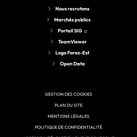
Nous recrutons
Marchés publics
(ouverture dans un nouv
(ouverture dans un nou
Portail SIG
TeamViewer
Logo Forez-Est
Open Data
GESTION DES COOKIES
PLAN DU SITE
MENTIONS LÉGALES
POLITIQUE DE CONFIDENTIALITÉ