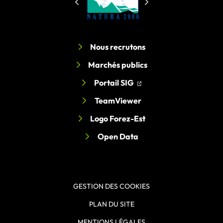
Nous recrutons
Marchés publics
(ouverture dans un nouv
(ouverture dans un nou
Portail SIG
TeamViewer
Logo Forez-Est
Open Data
GESTION DES COOKIES
PLAN DU SITE
MENTIONS LÉGALES