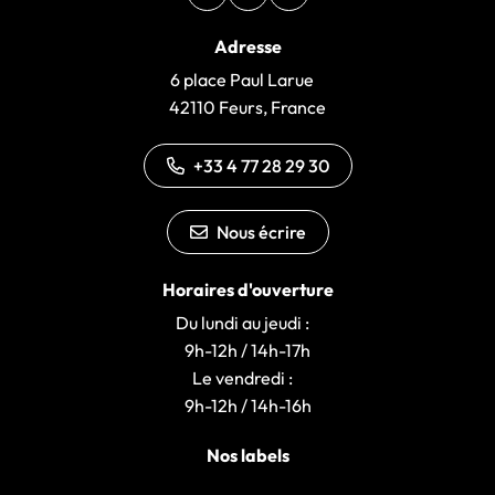
Facebook
(ouverture dans un nouvel onglet)
Instagram
(ouverture dans un nouvel ongle
illiwap
(ouverture dans un nouvel 
Adresse
6 place Paul Larue
42110 Feurs, France
+33 4 77 28 29 30
Nous écrire
Horaires d'ouverture
Du lundi au jeudi :
9h-12h / 14h-17h
Le vendredi :
9h-12h / 14h-16h
Nos labels