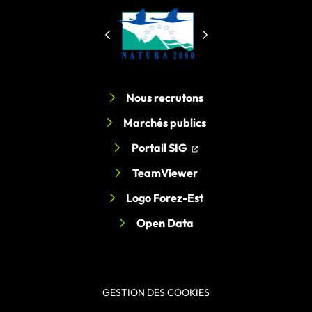
Nous recrutons
Marchés publics
(ouverture dans un nouv
(ouverture dans un nou
Portail SIG
TeamViewer
Logo Forez-Est
Open Data
GESTION DES COOKIES